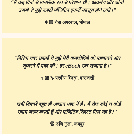
“
मैं
कई
दिनों
से
मानसिक
रूप
से
परेशान
थी।
आकर्षण
और
चीनी
उपायों
से
मुझे
काफी
पॉजिटिव
एनर्जी
महसूस
होने
लगी।”
👩🏻
नेहा
अग्रवाल,
भोपाल
“
मिसिंग
नंबर
उपायों
ने
मुझे
मेरी
कमज़ोरियों
को
पहचानने
और
सुधारने
में
मदद
की।
हर eBook
एक
खजाना
है।”
👨🏼‍
🔧
प्रवीण
मिश्रा,
वाराणसी
“
सभी
किताबें
बहुत
ही
आसान
भाषा
में
हैं।
मैं
रोज़
कोई
न
कोई
उपाय
जरूर
करती
हूँ
और
पॉजिटिव
रिज़ल्ट
मिल
रहा
है।”
🧕
रुचि
गुप्ता,
जयपुर