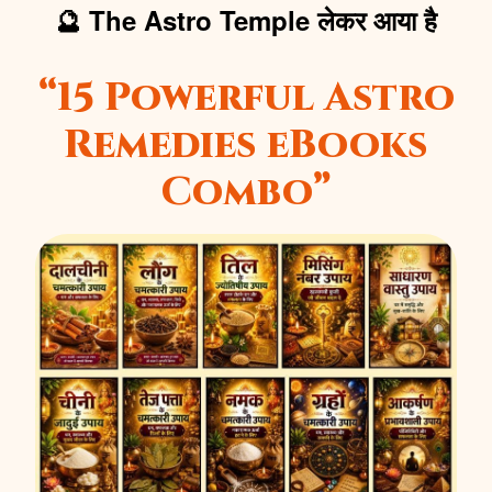
🔮 The Astro Temple लेकर आया है
“15 Powerful Astro
Remedies eBooks
Combo”