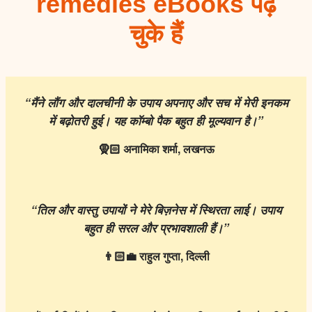
remedies eBooks पढ़
चुके हैं
“मैंने लौंग और दालचीनी के उपाय अपनाए और सच में मेरी इनकम
में बढ़ोतरी हुई। यह कॉम्बो पैक बहुत ही मूल्यवान है।”
🧕🏻
अनामिका
शर्मा,
लखनऊ
“
तिल
और
वास्तु
उपायों
ने
मेरे
बिज़नेस
में
स्थिरता
लाई।
उपाय
बहुत
ही
सरल
और
प्रभावशाली
हैं।”
👨🏻‍
💼
राहुल
गुप्ता,
दिल्ली