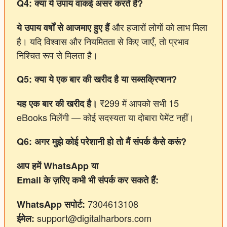
Q4:
क्या
ये
उपाय
वाकई
असर
करते
हैं?
और हजारों लोगों को लाभ मिला
ये
उपाय
वर्षों
से
आजमाए
हुए
हैं
है। यदि विश्वास और नियमितता से किए जाएँ, तो प्रभाव
निश्चित रूप से मिलता है।
Q5:
क्या
ये
एक
बार
की
खरीद
है
या
सब्सक्रिप्शन?
₹299 में आपको सभी 15
यह
एक
बार
की
खरीद
है।
eBooks मिलेंगी — कोई सदस्यता या दोबारा पेमेंट नहीं।
Q6:
अगर
मुझे
कोई
परेशानी
हो
तो
मैं
संपर्क
कैसे
करूं?
आप
हमें WhatsApp
या
Email
के
ज़रिए
कभी
भी
संपर्क
कर
सकते
हैं:
7304613108
WhatsApp
सपोर्ट:
support@digitalharbors.com
ईमेल: