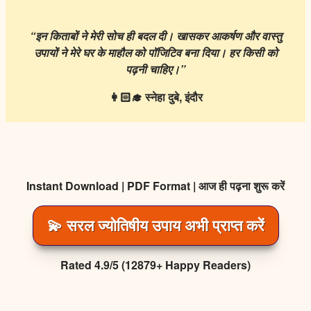
“
इन
किताबों
ने
मेरी
सोच
ही
बदल
दी।
खासकर
आकर्षण
और
वास्तु
उपायों
ने
मेरे
घर
के
माहौल
को
पॉजिटिव
बना
दिया।
हर
किसी
को
पढ़नी
चाहिए।
”
👩🏻
स्नेहा
दुबे
,
इंदौर
Instant Download | PDF Format | आज ही पढ़ना शुरू करें
💫 सरल ज्योतिषीय उपाय अभी प्राप्त करें
Rated 4.9/5 (12879+ Happy Readers)