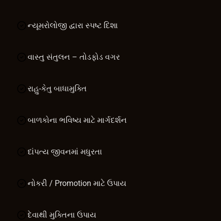
ન્યૂમરોલોજી દ્વારા સ્પષ્ટ દિશા
વાસ્તુ સંતુલન – તોડફોડ વગર
રાહુ-કેતુ બાધામુક્તિ
બાળકોના ભવિષ્ય માટે માર્ગદર્શન
દાંપત્ય જીવનમાં મધુરતા
નોકરી / Promotion માટે ઉપાય
દેવાથી મુક્તિના ઉપાય