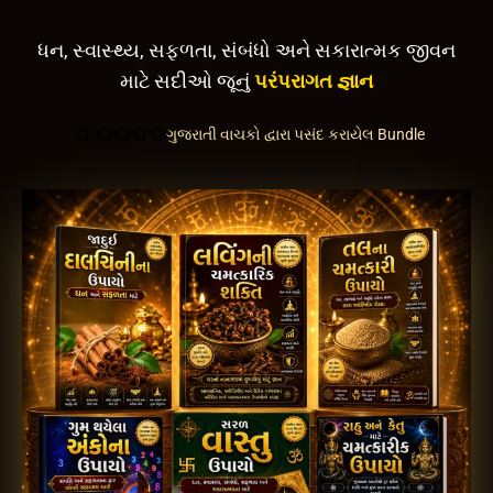
ધન, સ્વાસ્થ્ય, સફળતા, સંબંધો અને સકારાત્મક જીવન
માટે સદીઓ જૂનું
પરંપરાગત જ્ઞાન
ગુજરાતી વાચકો દ્વારા પસંદ કરાયેલ Bundle