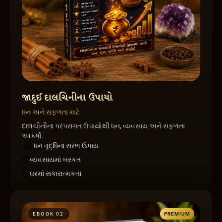
જાદુઈ દાલચિનીના ઉપાયો
ધન અને સફળતા માટે
દાલચીનીના પરંપરાગત ઉપાયોથી ધન, વ્યવસાય અને સફળતા
આકર્ષો.
ધન વૃદ્ધિના સરળ ઉપાય
વ્યવસાયમાં બરકત
ઘરમાં સકારાત્મકતા
EBOOK 0
2
PREMIUM