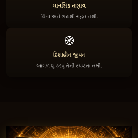
માનસિક તણાવ
ચિંતા અને ભયથી રાહત નથી.
🧭
દિશાહીન જીવન
આગળ શું કરવું તેની સ્પષ્ટતા નથી.