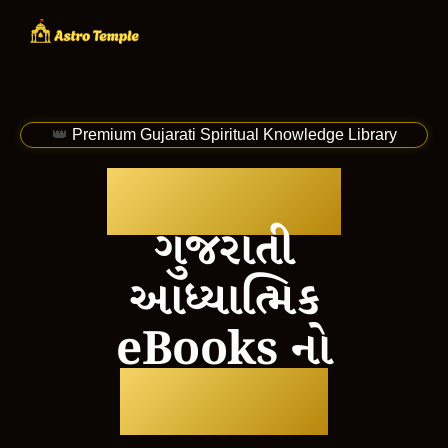
👑
Premium Gujarati Spiritual Knowledge Library
6 શક્તિશાળી
ગુજરાતી
આધ્યાત્મિક
eBooks નો
વિશેષ સંગ્રહ