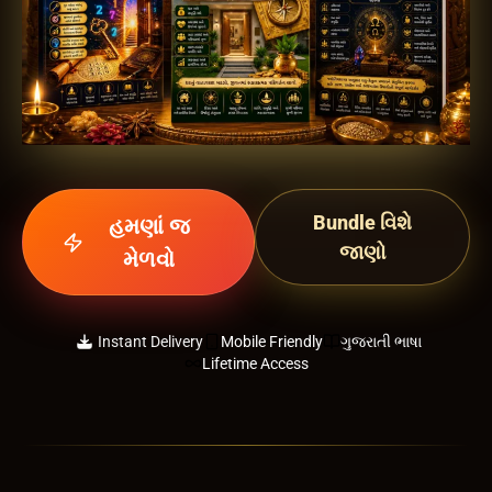
Bundle વિશે
હમણાં જ
જાણો
મેળવો
Instant Delivery
Mobile Friendly
ગુજરાતી ભાષા
Lifetime Access