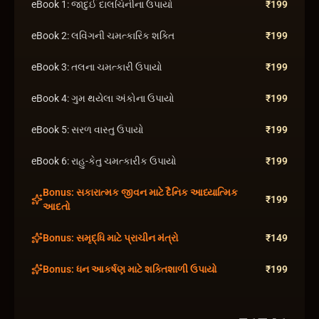
eBook 1: જાદુઈ દાલચિનીના ઉપાયો
₹
199
eBook 2: લવિંગની ચમત્કારિક શક્તિ
₹
199
eBook 3: તલના ચમત્કારી ઉપાયો
₹
199
eBook 4: ગુમ થયેલા અંકોના ઉપાયો
₹
199
eBook 5: સરળ વાસ્તુ ઉપાયો
₹
199
eBook 6: રાહુ-કેતુ ચમત્કારીક ઉપાયો
₹
199
Bonus: સકારાત્મક જીવન માટે દૈનિક આધ્યાત્મિક
₹
199
આદતો
Bonus: સમૃદ્ધિ માટે પ્રાચીન મંત્રો
₹
149
Bonus: ધન આકર્ષણ માટે શક્તિશાળી ઉપાયો
₹
199