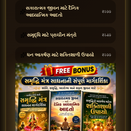
સકારાત્મક જીવન માટે દૈનિક
₹199
આધ્યાત્મિક આદતો
સમૃદ્ધિ માટે પ્રાચીન મંત્રો
₹149
ધન આકર્ષણ માટે શક્તિશાળી ઉપાયો
₹199