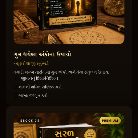
ગુમ થયેલા અંકોના ઉપાયો
ન્યૂમરોલોજી રહસ્યો
તમારી જન્મ તારીખમાં ગુમ અંકો અને તેના સંતુલન ઉપાય.
જીવનનું દિશા-નિર્દેશન
નામની શક્તિ સક્રિય કરો
ભાગ્ય જાગૃત કરો
EBOOK 0
5
PREMIUM