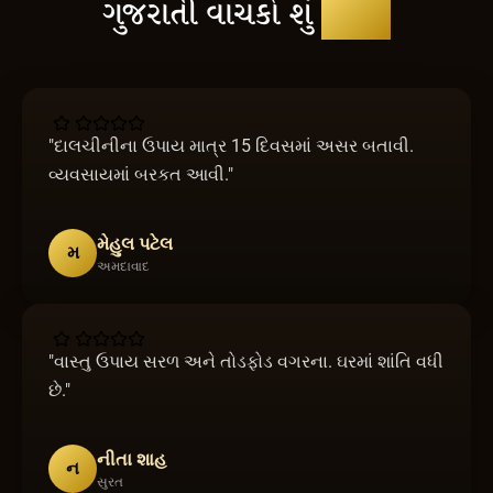
ગુજરાતી વાચકો શું
કહે છે
"
દાલચીનીના ઉપાય માત્ર 15 દિવસમાં અસર બતાવી.
વ્યવસાયમાં બરકત આવી.
"
મેહુલ પટેલ
મ
અમદાવાદ
"
વાસ્તુ ઉપાય સરળ અને તોડફોડ વગરના. ઘરમાં શાંતિ વધી
છે.
"
નીતા શાહ
ન
સુરત