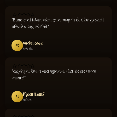
"
Bundle ની કિંમત જોતા જ્ઞાન અમૂલ્ય છે. દરેક ગુજરાતી
પરિવારે વાંચવું જોઈએ.
"
જયેશ ઠક્કર
જ
રાજકોટ
"
રાહુ-કેતુના ઉપાય મારા જીવનમાં મોટો ફેરફાર લાવ્યા.
આભાર!
"
પ્રિયા દેસાઈ
પ
વડોદરા