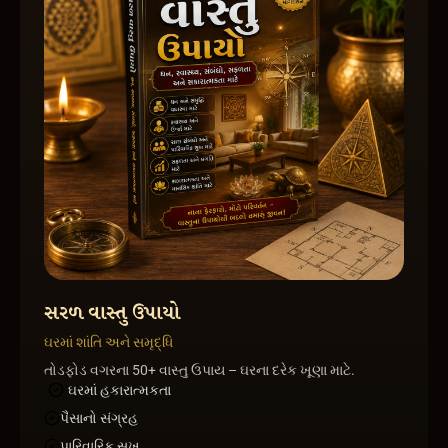
સરળ વાસ્તુ ઉપાયો
ઘરમાં શાંતિ અને સમૃદ્ધિ
તોડફોડ વગરના 50+ વાસ્તુ ઉપાય – ઘરના દરેક ખૂણા માટે.
ઘરમાં હકારાત્મકતા
પૈસાનો સંગ્રહ
પારિવારિક સુખ