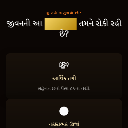
શું તમે અનુભવો છો?
જીવનની આ
મુશ્કેલીઓ
તમને રોકી રહી
છે?
💸
આર્થિક તંગી
મહેનત છતાં પૈસા ટકતા નથી.
🌑
નકારાત્મક ઊર્જા