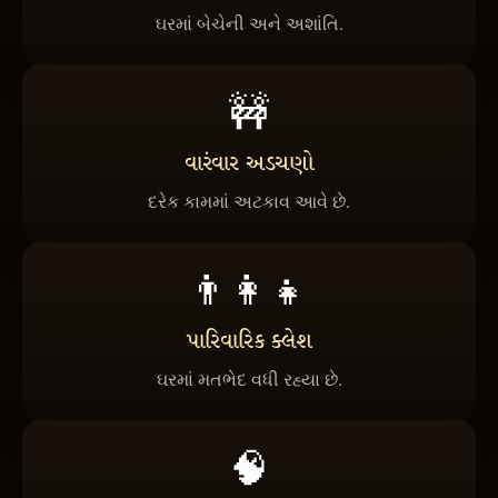
ઘરમાં બેચેની અને અશાંતિ.
🚧
વારંવાર અડચણો
દરેક કામમાં અટકાવ આવે છે.
👨‍👩‍👧
પારિવારિક ક્લેશ
ઘરમાં મતભેદ વધી રહ્યા છે.
🧠