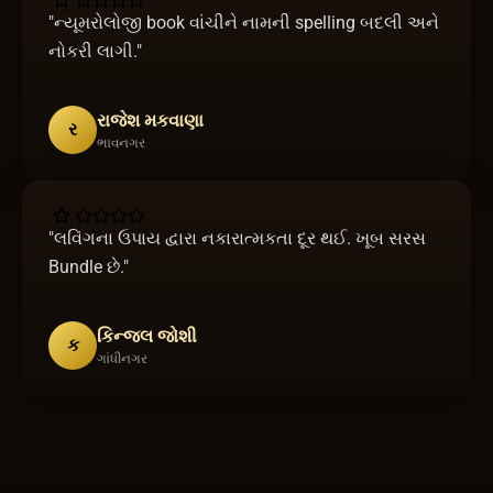
"
ન્યૂમરોલોજી book વાંચીને નામની spelling બદલી અને
નોકરી લાગી.
"
રાજેશ મકવાણા
ર
ભાવનગર
"
લવિંગના ઉપાય દ્વારા નકારાત્મકતા દૂર થઈ. ખૂબ સરસ
Bundle છે.
"
કિન્જલ જોશી
ક
ગાંધીનગર