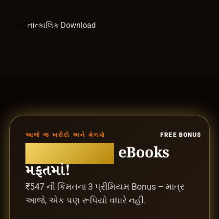
તાત્કાલિક Download
આજે જ ખરીદો અને મેળવો
FREE BONUS
3 ખાસ Bonus
eBooks
મફતમાં!
₹547 ની કિંમતના 3 પ્રીમિયમ Bonus – માત્ર
આજે, એક પણ રૂપિયો વધારે નહીં.