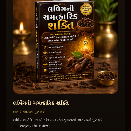
લવિંગની ચમત્કારિક શક્તિ
નકારાત્મકતા દૂર કરો
લવિંગના 30+ સચોટ ઉપાય જે જીવનની અડચણો દૂર કરે.
શત્રુ બાધા નિવારણ