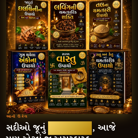
આનો ઉકેલ
સદીઓ જૂનું
સનાતન જ્ઞાન
, આજે