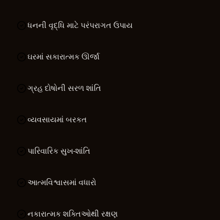
ધનની વૃદ્ધિ માટે પરંપરાગત ઉપાય
ઘરમાં સકારાત્મક ઊર્જા
ગ્રહ દોષોની સરળ શાંતિ
વ્યવસાયમાં બરકત
પારિવારિક સુખ-શાંતિ
આત્મવિશ્વાસમાં વધારો
નકારાત્મક શક્તિઓથી રક્ષણ