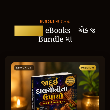
BUNDLE ની વિગતો
6 પ્રીમિયમ
eBooks – એક જ
Bundle માં
EBOOK 0
1
PREMIUM