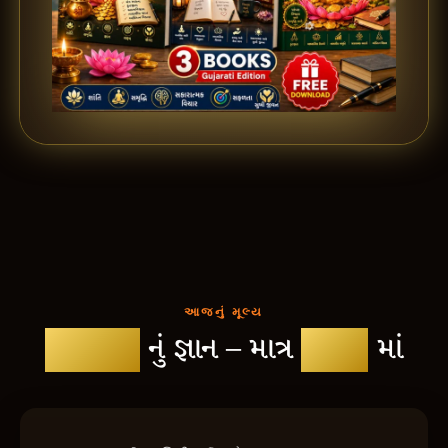
આજનું મૂલ્ય
₹1,741
નું જ્ઞાન – માત્ર
₹299
માં