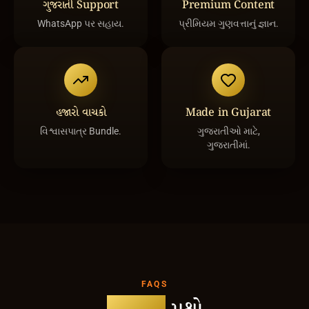
ગુજરાતી Support
Premium Content
WhatsApp પર સહાય.
પ્રીમિયમ ગુણવત્તાનું જ્ઞાન.
હજારો વાચકો
Made in Gujarat
વિશ્વાસપાત્ર Bundle.
ગુજરાતીઓ માટે,
ગુજરાતીમાં.
FAQS