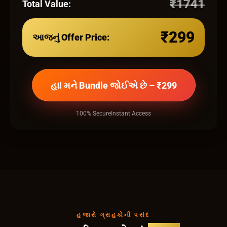
₹
1741
Total Value:
₹299
આજનું Offer Price:
હા! મને Bundle જોઈએ છે – ₹299
100% Secure
Instant Access
હજારો ગ્રાહકોની પસંદ