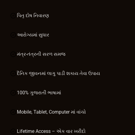
પિતૃ દોષ નિવારણ
આરોગ્યમાં સુધાર
મંત્ર-તંત્રની સરળ સમજ
દૈનિક જીવનમાં લાગુ પાડી શકાય તેવા ઉપાય
100% ગુજરાતી ભાષામાં
Mobile, Tablet, Computer માં વાંચો
Lifetime Access – એક વાર ખરીદો