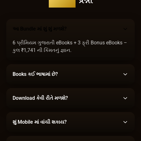
સામાન્ય
પ્રશ્નો
આ Bundle માં શું શું મળશે?
6 પ્રીમિયમ ગુજરાતી eBooks + 3 ફ્રી Bonus eBooks –
કુલ ₹1,741 ની કિંમતનું જ્ઞાન.
Books કઈ ભાષામાં છે?
Download કેવી રીતે મળશે?
શું Mobile માં વાંચી શકાય?