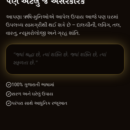
પણ એટલું જ અસરકારક
આપણા ઋષિ-મુનિઓએ આપેલ ઉપાય આજે પણ ઘરમાં
ઉપલબ્ધ સામગ્રીથી થઈ શકે છે – દાલચીની, લવિંગ, તલ,
વાસ્તુ, ન્યૂમરોલોજી અને ગ્રહ શાંતિ.
"જ્યાં શ્રદ્ધા છે, ત્યાં શક્તિ છે. જ્યાં શક્તિ છે, ત્યાં
સફળતા છે."
100% ગુજરાતી ભાષામાં
સરળ અને ઘરેલું ઉપાય
પરંપરા સાથે આધુનિક રજૂઆત