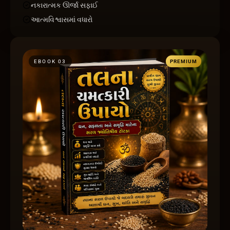
નકારાત્મક ઊર્જા સફાઈ
આત્મવિશ્વાસમાં વધારો
EBOOK 0
3
PREMIUM