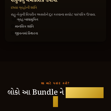
રાહુ-કેતુ ચમત્કારીક ઉપાયો
છાયા ગ્રહોની શાંતિ
રાહુ-કેતુની વિપરીત અસરોને દૂર કરવાના સચોટ પારંપરિક ઉપાય.
ગ્રહ બાધામુક્તિ
માનસિક શાંતિ
જીવનમાં સ્થિરતા
શા માટે પસંદ કરો?
લોકો આ Bundle ને
કેમ Love કરે
છે