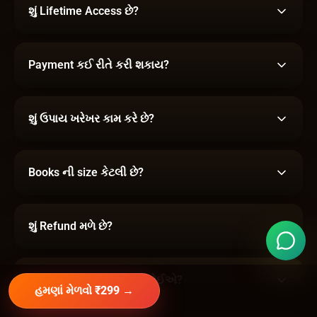
શું Lifetime Access છે?
Payment કઈ રીતે કરી શકાય?
શું ઉપાય ખરેખર કામ કરે છે?
Books ની size કેટલી છે?
શું Refund મળે છે?
ઉપાય માટે મોંઘી સામગ્રી જોઈએ?
હમણાં મેળવો ₹299 →