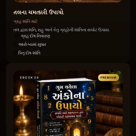
તલના ચમત્કારી ઉપાયો
ગ્રહ શાંતિ માટે
તલ દ્વારા શનિ, રાહુ અને કેતુ ગ્રહોની શાંતિના સચોટ ઉપાય.
ગ્રહ દોષ નિવારણ
આરોગ્યમાં સુધાર
પિતૃ દોષ શાંતિ
EBOOK 0
4
PREMIUM